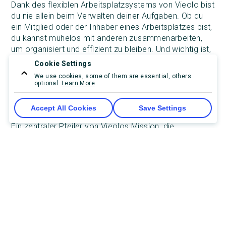
Dank des flexiblen Arbeitsplatzsystems von Vieolo bist
du nie allein beim Verwalten deiner Aufgaben. Ob du
ein Mitglied oder der Inhaber eines Arbeitsplatzes bist,
du kannst mühelos mit anderen zusammenarbeiten,
um organisiert und effizient zu bleiben. Und wichtig ist,
dass du frei bist, so viele Arbeitsplätze zu erstellen, zu
Cookie Settings
besitzen oder daran teilzunehmen, wie du benötigst.
We use cookies, some of them are essential, others
optional.
Learn More
Universelle Zugänglichkeit
Accept All Cookies
Save Settings
Ein zentraler Pfeiler von Vieolos Mission, die
Verwaltung zu modernisieren, ist die universelle
Zugänglichkeit. Deine Daten sollten nicht auf ein
bestimmtes Gerät, einen Standort oder eine Plattform
beschränkt sein.
Mit ReChive haben wir alles daran gesetzt, ein
nahtloses Erlebnis auf allen wichtigen Geräten und
Betriebssystemen zu bieten. ReChive ist als Teil von
Vieolo im Web verfügbar, und als native, eigenständige