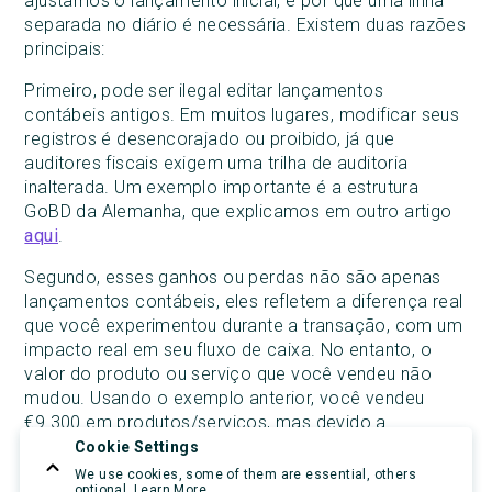
ajustamos o lançamento inicial, e por que uma linha
separada no diário é necessária. Existem duas razões
principais:
Primeiro, pode ser ilegal editar lançamentos
contábeis antigos. Em muitos lugares, modificar seus
registros é desencorajado ou proibido, já que
auditores fiscais exigem uma trilha de auditoria
inalterada. Um exemplo importante é a estrutura
GoBD da Alemanha, que explicamos em outro artigo
aqui
.
Segundo, esses ganhos ou perdas não são apenas
lançamentos contábeis, eles refletem a diferença real
que você experimentou durante a transação, com um
impacto real em seu fluxo de caixa. No entanto, o
valor do produto ou serviço que você vendeu não
mudou. Usando o exemplo anterior, você vendeu
€9.300 em produtos/serviços, mas devido a
flutuações na taxa de câmbio, você recebeu menos
Cookie Settings
ou mais dinheiro.
We use cookies, some of them are essential, others
optional.
Learn More