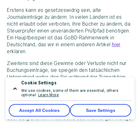
Erstens kann es gesetzeswidrig sein, alte
Journaleinträge zu ändern. In vielen Ländern ist es
nicht erlaubt oder verboten, Ihre Bücher zu ändern, da
Steuerprüfer einen unveränderten Prüfpfad benötigen.
Ein Hauptbeispiel ist das GoBD-Rahmenwerk in
Deutschland, das wir in einem anderen Artikel
hier
erklären.
Zweitens sind diese Gewinne oder Verluste nicht nur
Buchungseinträge, sie spiegeln den tatsächlichen
Unterschied wider, den Sie während der Transaktion
Cookie Settings
erlebt haben, mit einem realen Einfluss auf Ihren
Cashflow. Der Wert des Produkts oder der
We use cookies, some of them are essential, others
optional.
Learn More
Dienstleistung, das/die Sie verkauft haben, hat sich
jedoch nicht verändert. Im früheren Beispiel hatten Sie
Accept All Cookies
Save Settings
Waren/Dienstleistungen im Wert von 9.300 € verkauft,
aber aufgrund von Wechselkursschwankungen weniger
oder mehr Bargeld erhalten.
Den Unterschied als Gewinn oder Verlust bei